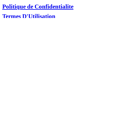
Politique de Confidentialite
Termes D'Utilisation
ACH ENTREPRISES ALIMENTAIRES
3250 BLOOR ST. W, TOUR EST, #430,
ETOBICOKE, ON
M8X 2X9
1-866-435-5276
Élue marque de levure la plus fiable par les acheteurs canadiens sur
la base de l'étude BrandSpark® Canadian Trust 2023
© 2026 Bake Good.