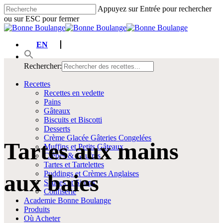
Passer
Appuyez sur Entrée pour rechercher
au
ou sur ESC pour fermer
contenu
Fermer
principal
la
EN
recherche
Rechercher:
Menu
Recettes
Recettes en vedette
Pains
Gâteaux
Biscuits et Biscotti
Desserts
Crème Glacée Gâteries Congelées
Tartes aux mains
Muffins et Petits Gâteaux
Crêpes & Gaufres
Tartes et Tartelettes
Puddings et Crèmes Anglaises
aux baies
Sauces et Sirops
Confiserie
Academie Bonne Boulange
Produits
Où Acheter